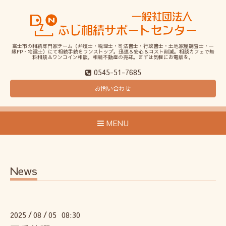
富士市の相続専門家チーム（弁護士・税理士・司法書士・行政書士・土地家屋調査士・一
級FP・宅建士）にて相続手続をワンストップ。迅速＆安心＆コスト削減。相談カフェで無
料相談＆ワンコイン相談。相続不動産の売却。まずは気軽にお電話を。
0545-51-7685
お問い合わせ
MENU
News
2025
08
05 08:30
/
/