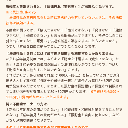
認知症と診断されると、【法律行為（契約等）】が出来なくなります。
※＜民法第3条の2＞
法律行為の意思表示をした時に意思能力を有していないときは、その法律
行為は無効とする。
不動産に関しては、「購入できない」「売却できない」「貸せない」「建築
できない」「修繕できない」と言った問題が出てきますし、預貯金は自由に
引き出させくなり、可愛い子供達や孫達に贈与をすることもできません。
つまり『財産を自由に動かすことができなくなる』のです。
【法律行為】を行うには『成年後見制度』を利用するしかありません。
ただし成年後見制度では、あくまで「財産を保護する（減少させない）た
め」「生活に必要な最低限の範囲」の法律行為しかできないので、やはり
『財産を自由に動かすことはできない』のです。
そればかりか、ある程度の財産（1000万円以上）を持っている方には成年
後見人として専門家（弁護士や司法書士等）が選任され毎月2～6万円の費
用が発生するだけでなく、まとまった預貯金は信託銀行に信託され制限され
てしまい信託契約費用として20～30万円かかります。
10年続けたら300～
800万円の費用がかかることとなります。
特に不動産オーナーの方は、
「新たに不動産の活用ができない」「相続対策・相続税対策をすることがで
きない」「成年後見人の費用がかかる」「預貯金を自由に使えない」など、
かなり深刻な問題になります。
そのような問題を解決するのが『家族信託』なのです。