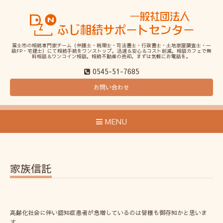
富士市の相続専門家チーム（弁護士・税理士・司法書士・行政書士・土地家屋調査士・一
級FP・宅建士）にて相続手続をワンストップ。迅速＆安心＆コスト削減。相談カフェで無
料相談＆ワンコイン相談。相続不動産の売却。まずは気軽にお電話を。
0545-51-7685
お問い合わせ
MENU
家族信託
高齢化社会に伴い認知症患者が急増しているのは皆様も御存知かと思いま
す。