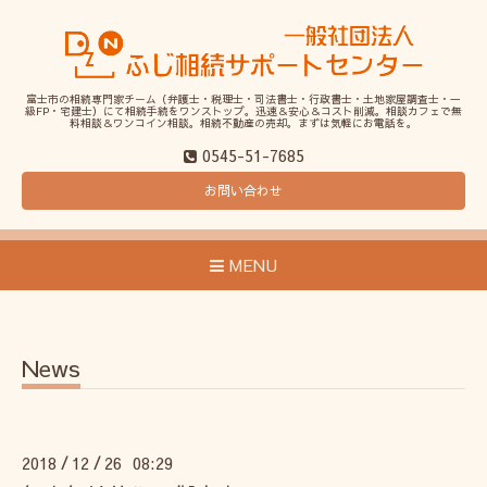
富士市の相続専門家チーム（弁護士・税理士・司法書士・行政書士・土地家屋調査士・一
級FP・宅建士）にて相続手続をワンストップ。迅速＆安心＆コスト削減。相談カフェで無
料相談＆ワンコイン相談。相続不動産の売却。まずは気軽にお電話を。
0545-51-7685
お問い合わせ
MENU
News
2018
12
26 08:29
/
/