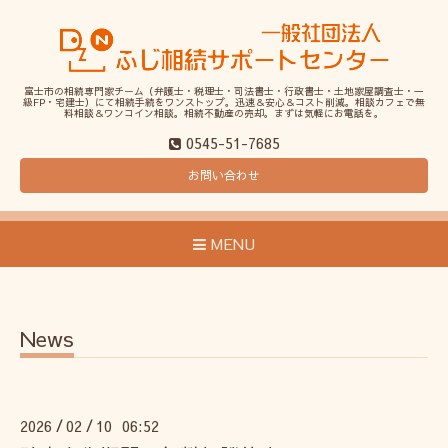
富士市の相続専門家チーム（弁護士・税理士・司法書士・行政書士・土地家屋調査士・一
級FP・宅建士）にて相続手続をワンストップ。迅速＆安心＆コスト削減。相談カフェで無
料相談＆ワンコイン相談。相続不動産の売却。まずは気軽にお電話を。
0545-51-7685
お問い合わせ
MENU
News
2026
02
10 06:52
/
/