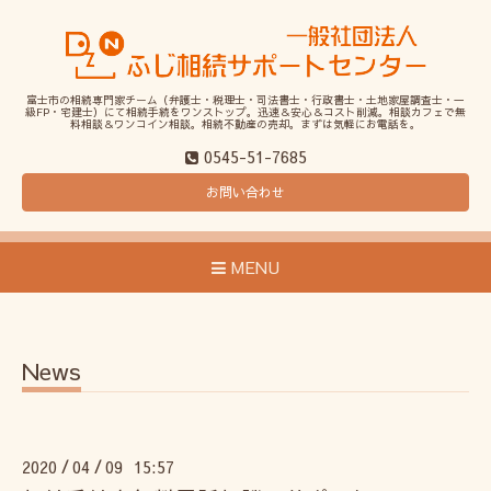
富士市の相続専門家チーム（弁護士・税理士・司法書士・行政書士・土地家屋調査士・一
級FP・宅建士）にて相続手続をワンストップ。迅速＆安心＆コスト削減。相談カフェで無
料相談＆ワンコイン相談。相続不動産の売却。まずは気軽にお電話を。
0545-51-7685
お問い合わせ
MENU
News
2020
04
09 15:57
/
/