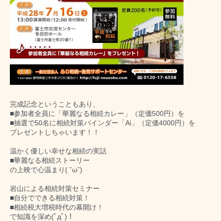
完成記念ということもあり、
■参加者全員に「華麗なる相続カレー」（定価500円）
を
■抽選で50名に相続対策バインダー「Ai」（定価40
00円）を
プレゼントしちゃいます！！
温かく優しい幸せな相続の実話
■華麗なる相続ストーリー
の上映で心温まり( ˘ω˘)
岩山による相続対策セミナー
■自分でできる相続対策！
■相続税大増税時代の幕開け！
で知識を深め(ﾟдﾟ)！