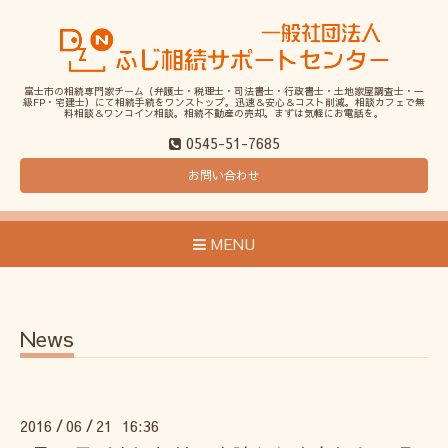
富士市の相続専門家チーム（弁護士・税理士・司法書士・行政書士・土地家屋調査士・一
級FP・宅建士）にて相続手続をワンストップ。迅速＆安心＆コスト削減。相談カフェで無
料相談＆ワンコイン相談。相続不動産の売却。まずは気軽にお電話を。
0545-51-7685
お問い合わせ
MENU
News
2016
06
21 16:36
/
/