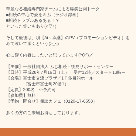
華麗なる相続専門家チームによる爆笑公開トーク
■相続の中心で愛を叫ぶ（ラジオ録画）
■相続トラブルあるある！？
といった笑いもあり(≧▽≦)
そして最後は、唄【Ai～承継】のPV（プロモーション
ビデオ）を
みて泣いて頂くという(>_<)
心に響く内容にしたいと思っています(^O^)／
【主催】一般社団法人 ふじ相続・後見サポートセンター
【日時】平成28年7月16日（土） 受付12時／スタ
ート13時～
【会場】富士市交流プラザ／1Ｆ多目的ホール
（富士市富士町20番1）
【定員】200名 ※予約可
【参加費】無料！
【予約・問合せ】相談カフェ（0120-17-6558）
多くの方のご来場お待ちしております。